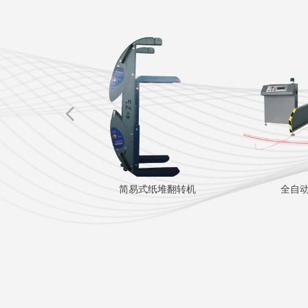
넳
纸整理机
简易式纸堆翻转机
全自