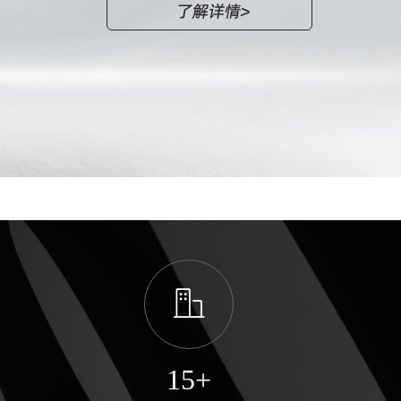
ꀶ
15
+