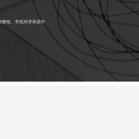
动整纸、齐纸对齐和居中