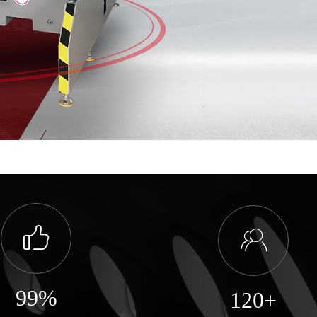
ꀧ
ꁘ
99%
120+