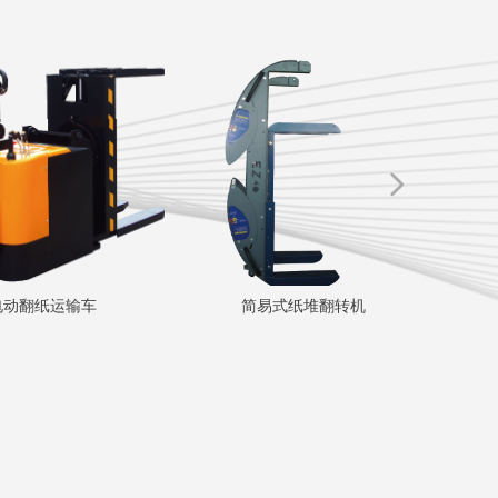
넲
电动翻纸运输车
简易式纸堆翻转机