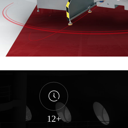
ꂂ
12+