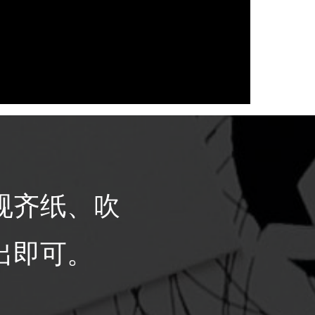
规齐纸、吹
出即可。